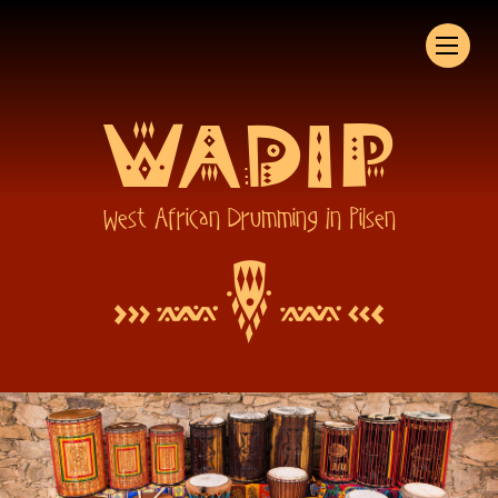
WADIP
West African Drumming In Pilsen
W
34
42