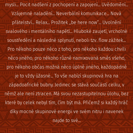
mysli... Pocit nadšení z pochopení a zapojení... Uvědomění...
Vzájemné naladění... Neverbální komunikace... Nová
přátelství... Relax... Prožitek „be here now“... Uvolnění
svalového i mentálního napětí... Hluboké zaujetí, vrcholné
soustředění a následné splynutí, neboli tzv. flow zážitek...
Pro někoho pouze něco z toho, pro někoho každou chvíli
něco jiného, pro někoho různě namixovaná směs všeho,
pro někoho občas možná něco úplně jiného, každopádně
je to vždy úžasné... To vše nabízí skupinová hra na
západoafrické bubny. Jedinec se stává součástí celku, v
němž ale není ztracen. Má svou nezastupitelnou úlohu, bez
které by celek nebyl tím, čím být má. Přičemž si každý hráč
díky mocné skupinové energii ve svém nitru i navenek
najde to své...