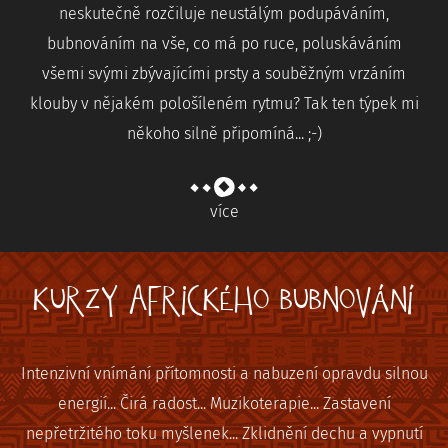
neskutečně rozčiluje neustálým podupáváním,
bubnováním na vše, co má po ruce, poluskáváním
všemi svými zbývajícími prsty a souběžným vrzáním
klouby v nějakém pološíleném rytmu? Tak ten týpek mi
někoho silně připomíná... ;-)
více
KURZY AFRICKÉHO BUBNOVÁNÍ
Intenzivní vnímání přítomnosti a nabuzení opravdu silnou
energií... Čirá radost... Muzikoterapie... Zastavení
nepřetržitého toku myšlenek... Zklidnění dechu a vypnutí