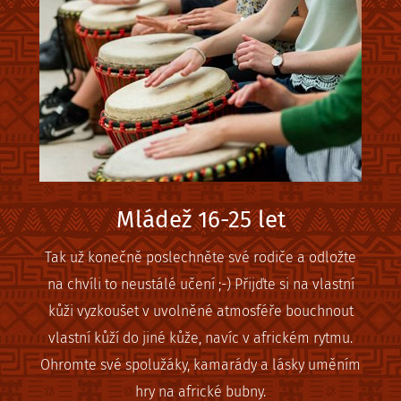
Mládež 16-25 let
Tak už konečně poslechněte své rodiče a odložte
na chvíli to neustálé učení ;-) Přijďte si na vlastní
kůži vyzkoušet v uvolněné atmosféře bouchnout
vlastní kůží do jiné kůže, navíc v africkém rytmu.
Ohromte své spolužáky, kamarády a lásky uměním
hry na africké bubny.