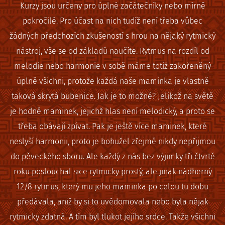
Kurzy jsou určeny pro úplné začátečníky nebo mírně
pokročilé. Pro účast na nich tudíž není třeba vůbec
žádných předchozích zkušeností s hrou na nějaký rytmický
nástroj, vše se od základů naučíte. Rytmus na rozdíl od
melodie nebo harmonie v sobě máme totiž zakořeněný
úplně všichni, protože každá naše maminka je vlastně
taková skrytá bubenice. Jak je to možné? Jelikož na světě
je hodně maminek, jejichž hlas není melodický, a proto se
třeba obávají zpívat. Pak je ještě více maminek, které
neslyší harmonii, proto je bohužel zřejmě nikdy nepřijmou
do pěveckého sboru. Ale každý z nás bez výjimky tři čtvrtě
roku poslouchal sice rytmicky prostý, ale jinak nádherný
12/8 rytmus, který mu jeho maminka po celou tu dobu
předávala, aniž by si to uvědomovala nebo byla nějak
rytmicky zdatná. A tím byl tlukot jejího srdce. Takže všichni