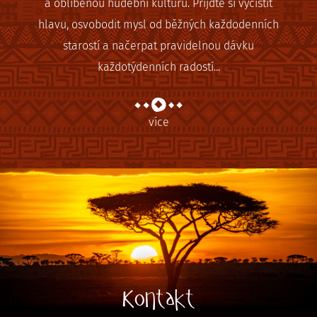
a oblíbenou hudební kulturu. Přijďte si vyčistit
hlavu, osvobodit mysl od běžných každodenních
starostí a načerpat pravidelnou dávku
každotýdenních radostí...
více
Kontakt