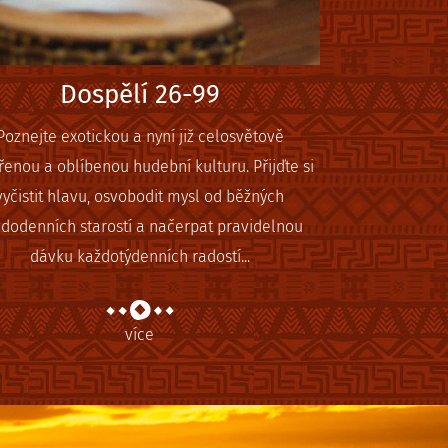
Dospělí 26-99
Poznejte exotickou a nyní již celosvětově
ířenou a oblíbenou hudební kulturu. Přijďte si
vyčistit hlavu, osvobodit mysl od běžných
dodenních starostí a načerpat pravidelnou
dávku každotýdenních radostí...
více