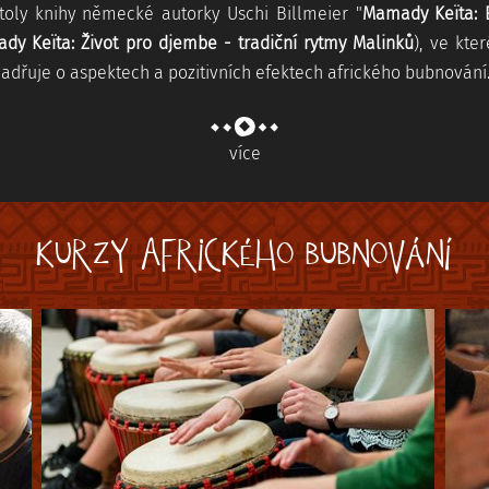
toly knihy německé autorky Uschi Billmeier "
Mamady Keïta: E
dy Keïta: Život pro djembe - tradiční rytmy Malinků
), ve kte
adřuje o aspektech a pozitivních efektech afrického bubnování
více
KURZY AFRICKÉHO BUBNOVÁNÍ