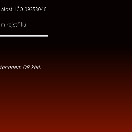
 Most, IČO 09353046
m rejstříku
artphonem QR kód: