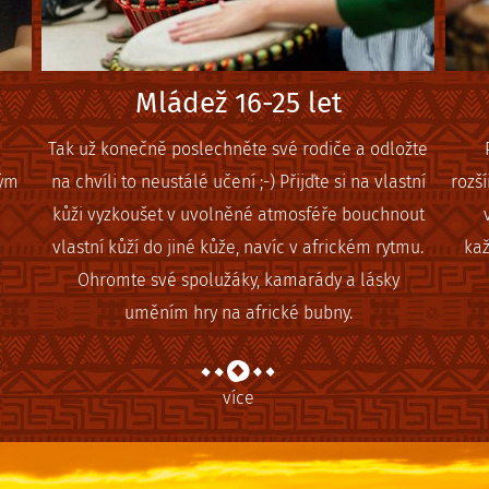
Mládež 16-25 let
Tak už konečně poslechněte své rodiče a odložte
vým
na chvíli to neustálé učení ;-) Přijďte si na vlastní
rozš
kůži vyzkoušet v uvolněné atmosféře bouchnout
vlastní kůží do jiné kůže, navíc v africkém rytmu.
kaž
Ohromte své spolužáky, kamarády a lásky
uměním hry na africké bubny.
více