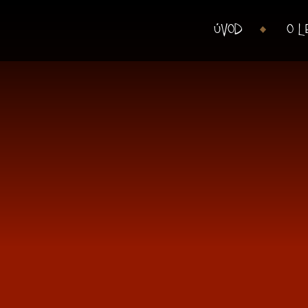
ÚVOD
O L