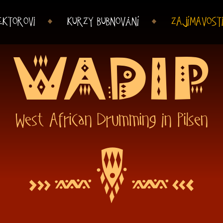
EKTOROVI
KURZY BUBNOVÁNÍ
ZAJÍMAVOST
WADIP
West African Drumming In Pilsen
W
34
42