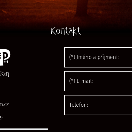
Kontakt
P
lsen
d
m.cz
9