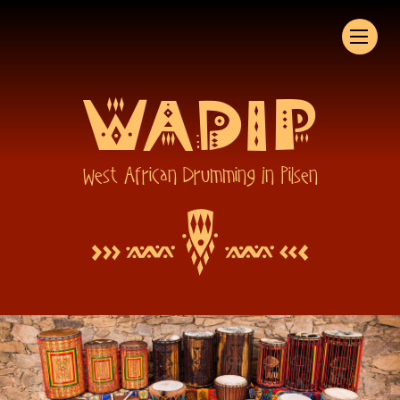
WADIP
West African Drumming In Pilsen
W
34
42