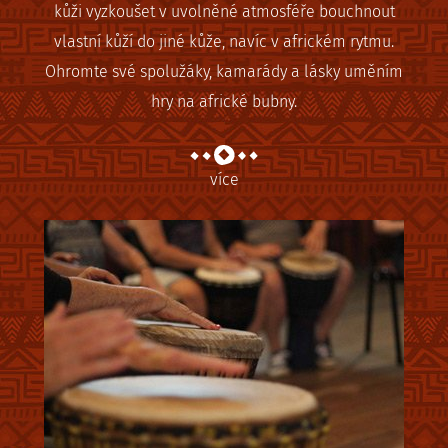
kůži vyzkoušet v uvolněné atmosféře bouchnout
vlastní kůží do jiné kůže, navíc v africkém rytmu.
Ohromte své spolužáky, kamarády a lásky uměním
hry na africké bubny.
více